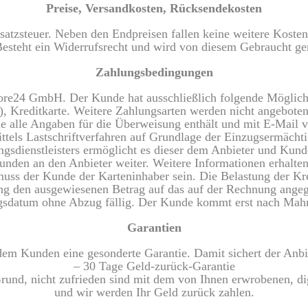
Preise, Versandkosten, Rücksendekosten
satzsteuer. Neben den Endpreisen fallen keine weitere Kosten
Besteht ein Widerrufsrecht und wird von diesem Gebraucht ge
Zahlungsbedingungen
tore24 GmbH. Der Kunde hat ausschließlich folgende Möglichk
l), Kreditkarte. Weitere Zahlungsarten werden nicht angebot
 alle Angaben für die Überweisung enthält und mit E-Mail v
ttels Lastschriftverfahren auf Grundlage der Einzugsermäc
sdienstleisters ermöglicht es dieser dem Anbieter und Kunde
nden an den Anbieter weiter. Weitere Informationen erhalten 
muss der Kunde der Karteninhaber sein. Die Belastung der Kr
nung den ausgewiesenen Betrag auf das auf der Rechnung ange
gsdatum ohne Abzug fällig. Der Kunde kommt erst nach Mah
Garantien
 dem Kunden eine gesonderte Garantie. Damit sichert der Anbi
– 30 Tage Geld-zurück-Garantie
rund, nicht zufrieden sind mit dem von Ihnen erwrobenen, dig
und wir werden Ihr Geld zurück zahlen.