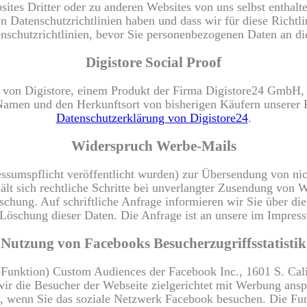
tes Dritter oder zu anderen Websites von uns selbst enthalt
nen Datenschutzrichtlinien haben und dass wir für diese Richt
enschutzrichtlinien, bevor Sie personenbezogenen Daten an di
Digistore Social Proof
 von Digistore, einem Produkt der Firma Digistore24 GmbH,
amen und den Herkunftsort von bisherigen Käufern unserer P
Datenschutzerklärung von Digistore24
.
Widerspruch Werbe-Mails
sumspflicht veröffentlicht wurden) zur Übersendung von nic
hält sich rechtliche Schritte bei unverlangter Zusendung von
schung. Auf schriftliche Anfrage informieren wir Sie über die
 Löschung dieser Daten. Die Anfrage ist an unsere im Impres
Nutzung von Facebooks Besucherzugriffsstatistik
g-Funktion) Custom Audiences der Facebook Inc., 1601 S. Cal
ir die Besucher der Webseite zielgerichtet mit Werbung anspr
 wenn Sie das soziale Netzwerk Facebook besuchen. Die Funkt